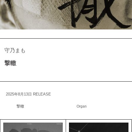
守乃まも
撃轍
2025年8月13日 RELEASE
撃轍
Organ