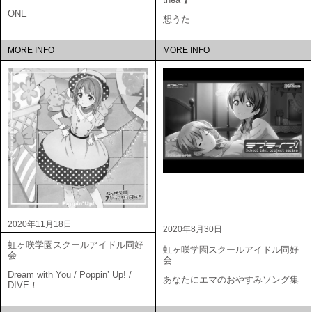
ONE
想うた
MORE INFO
MORE INFO
2020年11月18日
2020年8月30日
虹ヶ咲学園スクールアイドル同好
虹ヶ咲学園スクールアイドル同好
会
会
Dream with You / Poppin’ Up! /
あなたにエマのおやすみソング集
DIVE！