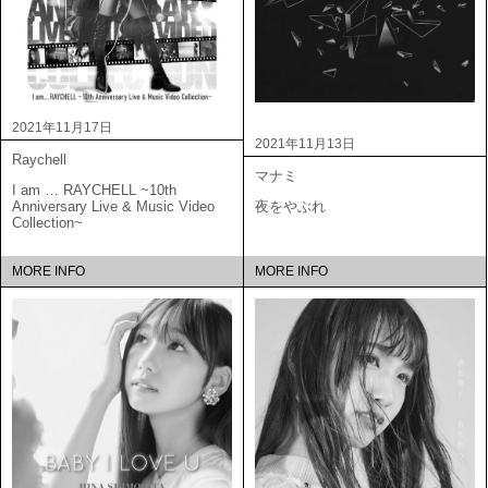
2021年11月17日
2021年11月13日
Raychell
マナミ
I am … RAYCHELL ~10th
Anniversary Live & Music Video
夜をやぶれ
Collection~
MORE INFO
MORE INFO