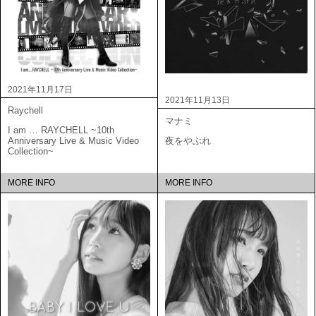
2021年11月17日
2021年11月13日
Raychell
マナミ
I am … RAYCHELL ~10th
Anniversary Live & Music Video
夜をやぶれ
Collection~
MORE INFO
MORE INFO