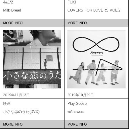
4&1/2
FUKI
Milk Bread
COVERS FOR LOVERS VOL.2
MORE INFO
MORE INFO
2019年11月13日
2019年10月29日
映画
Play.Goose
小さな恋のうた(DVD)
∞Answers
MORE INFO
MORE INFO