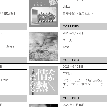
n
ukka
A 【FC限定盤】
青春小節〜音楽紀行〜
MORE INFO
25日
2023年9月27日
ユーズ
 OF T字路s
Lost
MORE INFO
1日
2023年6月21日
T字路s
STORY
ドラマ「だが、情熱はある」
オリジナル・サウンドトラッ
ク
MORE INFO
1日
2022年11月16日