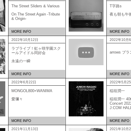
The Street Sliders & Various
T字路s
On The Street Again -Tribute
夜も朝も午
& Origin-
MORE INFO
MORE INFO
2022年10月12日
2022年10月
ラブライブ！虹ヶ咲学園スク
arrows 
ールアイドル同好会
永遠の一瞬
MORE INFO
MORE INFO
2022年6月22日
2022年5月2
MONGOL800×WANIMA
稲垣潤一
愛彌々
稲垣潤一 40th 
Concert 20
J:COM HAL
MORE INFO
MORE INFO
2021年11月13日
2021年10月