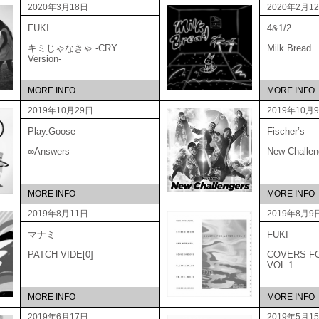
2020年3月18日
2020年2月1
FUKI
4&1/2
キミじゃなきゃ -CRY
Milk Bread
Version-
MORE INFO
MORE INFO
2019年10月29日
2019年10月
Play.Goose
Fischer’s
∞Answers
New Challen
MORE INFO
MORE INFO
2019年8月11日
2019年8月9
マナミ
FUKI
PATCH VIDE[0]
COVERS F
VOL.1
MORE INFO
MORE INFO
2019年6月17日
2019年5月1