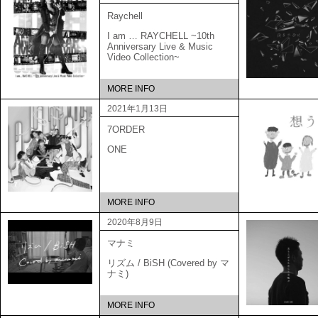
Raychell
I am … RAYCHELL ~10th
Anniversary Live & Music
Video Collection~
MORE INFO
2021年1月13日
7ORDER
ONE
MORE INFO
2020年8月9日
マナミ
リズム / BiSH (Covered by マ
ナミ)
MORE INFO