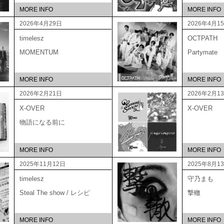
MORE INFO
MORE INFO
2026年4月29日
2026年4月1
timelesz
OCTPATH
MOMENTUM
Partymate
MORE INFO
MORE INFO
2026年2月21日
2026年2月1
X-OVER
X-OVER
物語になる前に
MORE INFO
MORE INFO
2025年11月12日
2025年8月1
timelesz
守乃まも
Steal The show / レシピ
撃轍
MORE INFO
MORE INFO