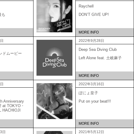
Raychell
後も
DON’T GIVE UP!
MORE INFO
6日
2022年9月28日
Deep Sea Diving Club
ブランドムービー
Left Alone feat. 土岐麻子
MORE INFO
5日
2022年3月16日
ぽにょ皇子
Anniversary
Put on your beat!!!
22 at TOKYO・
L HACHIOJI
MORE INFO
23日
2021年5月12日