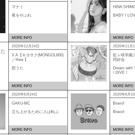
マナミ
HINA SHIM
夜をやぶれ
BABY I LO
MORE INFO
MORE INFO
2020年12月24日
2020年11月
V.A【キヨサク(MONGOL800)
虹ヶ咲学園
／thea 】
同好
想うた
Dream with Y
/ DIVE！
MORE INFO
MORE INFO
2020年6月24日
2020年6月1
GAKU-MC
Bravo!
立ち上がるために人は転ぶ
Bravo!
MORE INFO
MORE INFO