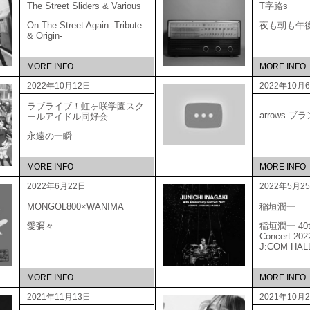
The Street Sliders & Various
T字路s
On The Street Again -Tribute
夜も朝も午
& Origin-
MORE INFO
MORE INFO
2022年10月12日
2022年10月
ラブライブ！虹ヶ咲学園スク
arrows 
ールアイドル同好会
永遠の一瞬
MORE INFO
MORE INFO
2022年6月22日
2022年5月2
MONGOL800×WANIMA
稲垣潤一
愛彌々
稲垣潤一 40th 
Concert 20
J:COM HAL
MORE INFO
MORE INFO
2021年11月13日
2021年10月