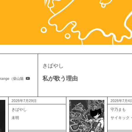
きばやし
私が歌う理由
 Arrange（柴山陽
2026年7月29日
2026年7月4
きばやし
守乃まも
未明
サイキック