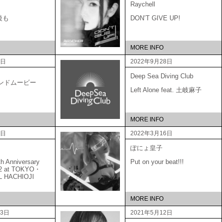
Raychell
後も
DON’T GIVE UP!
MORE INFO
6日
2022年9月28日
Deep Sea Diving Club
ブランドムービー
Left Alone feat. 土岐麻子
MORE INFO
5日
2022年3月16日
ぽにょ皇子
Anniversary
Put on your beat!!!
22 at TOKYO・
L HACHIOJI
MORE INFO
23日
2021年5月12日