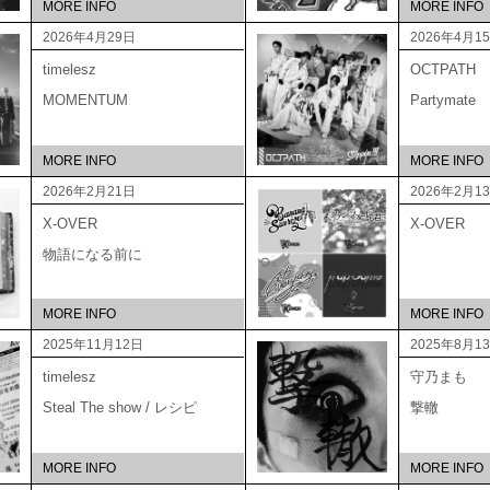
MORE INFO
MORE INFO
2026年4月29日
2026年4月1
timelesz
OCTPATH
MOMENTUM
Partymate
MORE INFO
MORE INFO
2026年2月21日
2026年2月1
X-OVER
X-OVER
物語になる前に
MORE INFO
MORE INFO
2025年11月12日
2025年8月1
timelesz
守乃まも
Steal The show / レシピ
撃轍
MORE INFO
MORE INFO