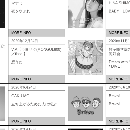
マナミ
HINA SHIM
夜をやぶれ
BABY I LO
MORE INFO
MORE INFO
2020年12月24日
2020年11月
V.A【キヨサク(MONGOL800)
虹ヶ咲学園
／thea 】
同好
想うた
Dream with Y
/ DIVE！
MORE INFO
MORE INFO
2020年6月24日
2020年6月1
GAKU-MC
Bravo!
立ち上がるために人は転ぶ
Bravo!
MORE INFO
MORE INFO
2020年3月18日
2020年2月1