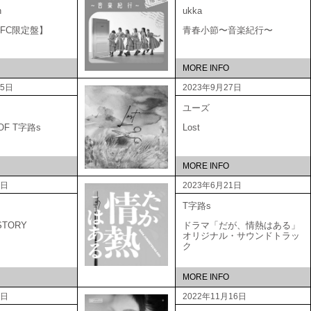
n
ukka
A 【FC限定盤】
青春小節〜音楽紀行〜
MORE INFO
25日
2023年9月27日
ユーズ
 OF T字路s
Lost
MORE INFO
1日
2023年6月21日
T字路s
STORY
ドラマ「だが、情熱はある」
オリジナル・サウンドトラッ
ク
MORE INFO
1日
2022年11月16日