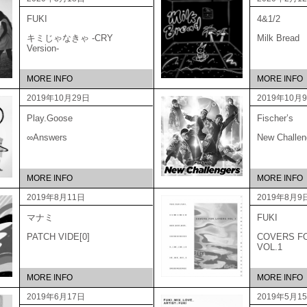
FUKI
4&1/2
キミじゃなきゃ -CRY
Milk Bread
Version-
MORE INFO
MORE INFO
2019年10月29日
2019年10月
Play.Goose
Fischer’s
∞Answers
New Challen
MORE INFO
MORE INFO
2019年8月11日
2019年8月9
マナミ
FUKI
PATCH VIDE[0]
COVERS F
VOL.1
MORE INFO
MORE INFO
2019年6月17日
2019年5月1