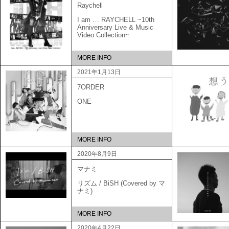
Raychell
I am … RAYCHELL ~10th
Anniversary Live & Music
Video Collection~
MORE INFO
2021年1月13日
7ORDER
ONE
MORE INFO
2020年8月9日
マナミ
リズム / BiSH (Covered by マ
ナミ)
MORE INFO
2020年4月22日