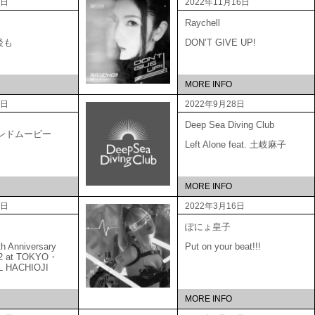
1日
2022年11月16日
Raychell
後も
DON’T GIVE UP!
MORE INFO
6日
2022年9月28日
Deep Sea Diving Club
ブランドムービー
Left Alone feat. 土岐麻子
MORE INFO
5日
2022年3月16日
ぽにょ皇子
Anniversary
Put on your beat!!!
22 at TOKYO・
L HACHIOJI
MORE INFO