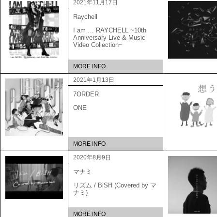
2021年11月17日
Raychell
I am … RAYCHELL ~10th
Anniversary Live & Music
Video Collection~
MORE INFO
2021年1月13日
7ORDER
ONE
MORE INFO
2020年8月9日
マナミ
リズム / BiSH (Covered by マ
ナミ)
MORE INFO