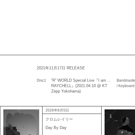
2021年11月17日 RELEASE
“R” WORLD Special Live『I am ...
Disc1
Bandmaster
RAYCHELL』(2021.04.10 @ KT
/ Keyboard
Zepp Yokohama)
2026年8月5日
クロムレイリー
Day By Day