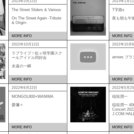
2023年3月22日
2023年1月1
The Street Sliders & Various
T字路s
On The Street Again -Tribute
夜も朝も午
& Origin-
MORE INFO
MORE INFO
2022年10月12日
2022年10月
ラブライブ！虹ヶ咲学園スク
arrows 
ールアイドル同好会
永遠の一瞬
MORE INFO
MORE INFO
2022年6月22日
2022年5月2
MONGOL800×WANIMA
稲垣潤一
愛彌々
稲垣潤一 40th 
Concert 20
J:COM HAL
MORE INFO
MORE INFO