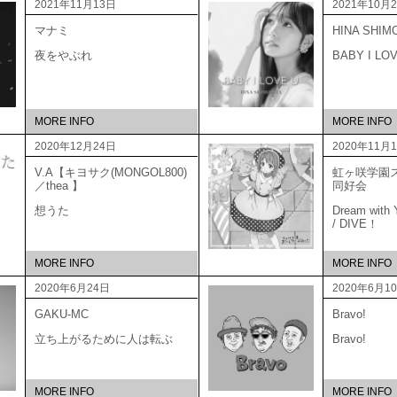
2021年11月13日
2021年10月
マナミ
HINA SHIM
夜をやぶれ
BABY I LO
MORE INFO
MORE INFO
2020年12月24日
2020年11月
V.A【キヨサク(MONGOL800)
虹ヶ咲学園
／thea 】
同好
想うた
Dream with Y
/ DIVE！
MORE INFO
MORE INFO
2020年6月24日
2020年6月1
GAKU-MC
Bravo!
立ち上がるために人は転ぶ
Bravo!
MORE INFO
MORE INFO