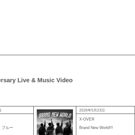
sary Live & Music Video
日
2026年5月23日
X-OVER
・ブルー
Brand New World!!!