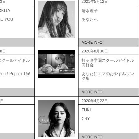
23日
2021年5月12日
OKITA
清水理子
VE YOU
あなたへ
MORE INFO
18日
2020年8月30日
スクールアイドル
虹ヶ咲学園スクールアイドル
会
同好会
ou / Poppin’ Up!
あなたにエマのおやすみソン
グ集
MORE INFO
0日
2020年4月22日
FUKI
CRY
MORE INFO