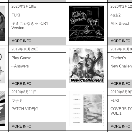
2020年3月18日
2020年2月1
FUKI
4&1/2
キミじゃなきゃ -CRY
Milk Bread
Version-
MORE INFO
MORE INFO
2019年10月29日
2019年10月
Play.Goose
Fischer’s
∞Answers
New Challen
MORE INFO
MORE INFO
2019年8月11日
2019年8月9
マナミ
FUKI
PATCH VIDE[0]
COVERS F
VOL.1
MORE INFO
MORE INFO