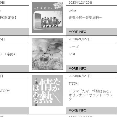
20日
2023年12月20日
n
ukka
A 【FC限定盤】
青春小節〜音楽紀行〜
MORE INFO
25日
2023年9月27日
ユーズ
 OF T字路s
Lost
MORE INFO
1日
2023年6月21日
T字路s
STORY
ドラマ「だが、情熱はある」
オリジナル・サウンドトラッ
ク
MORE INFO