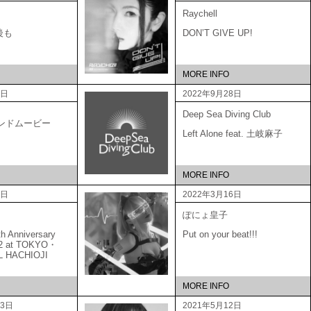
Raychell
後も
DON’T GIVE UP!
MORE INFO
6日
2022年9月28日
Deep Sea Diving Club
ブランドムービー
Left Alone feat. 土岐麻子
MORE INFO
5日
2022年3月16日
ぽにょ皇子
Anniversary
Put on your beat!!!
22 at TOKYO・
L HACHIOJI
MORE INFO
23日
2021年5月12日