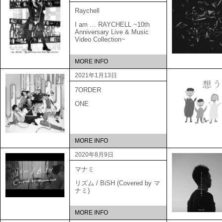
Raychell
I am … RAYCHELL ~10th
Anniversary Live & Music
Video Collection~
MORE INFO
2021年1月13日
7ORDER
ONE
MORE INFO
2020年8月9日
マナミ
リズム / BiSH (Covered by マ
ナミ)
MORE INFO