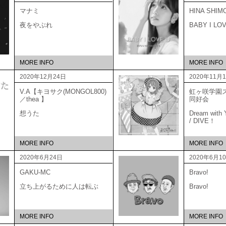
マナミ
HINA SHIM
夜をやぶれ
BABY I LO
MORE INFO
MORE INFO
2020年12月24日
2020年11月
V.A【キヨサク(MONGOL800)
虹ヶ咲学園
／thea 】
同好
想うた
Dream with Y
/ DIVE！
MORE INFO
MORE INFO
2020年6月24日
2020年6月1
GAKU-MC
Bravo!
立ち上がるために人は転ぶ
Bravo!
MORE INFO
MORE INFO