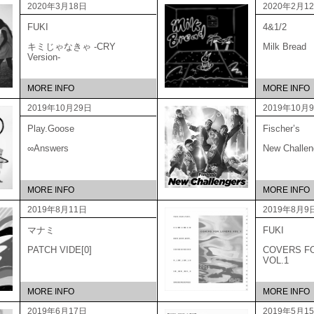
2020年3月18日
2020年2月1
FUKI
4&1/2
キミじゃなきゃ -CRY
Milk Bread
Version-
MORE INFO
MORE INFO
2019年10月29日
2019年10月
Play.Goose
Fischer’s
∞Answers
New Challen
MORE INFO
MORE INFO
2019年8月11日
2019年8月9
マナミ
FUKI
PATCH VIDE[0]
COVERS F
VOL.1
MORE INFO
MORE INFO
2019年6月17日
2019年5月1