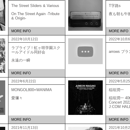
The Street Sliders & Various
T字路s
On The Street Again -Tribute
夜も朝も午
& Origin-
MORE INFO
MORE INFO
2022年10月12日
2022年10月
ラブライブ！虹ヶ咲学園スク
arrows 
ールアイドル同好会
永遠の一瞬
MORE INFO
MORE INFO
2022年6月22日
2022年5月2
MONGOL800×WANIMA
稲垣潤一
愛彌々
稲垣潤一 40th 
Concert 20
J:COM HAL
MORE INFO
MORE INFO
2021年11月13日
2021年10月