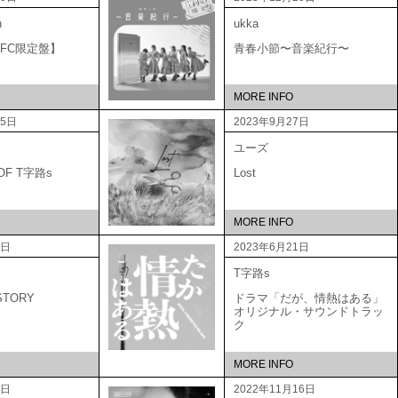
n
ukka
A 【FC限定盤】
青春小節〜音楽紀行〜
MORE INFO
25日
2023年9月27日
ユーズ
 OF T字路s
Lost
MORE INFO
1日
2023年6月21日
T字路s
STORY
ドラマ「だが、情熱はある」
オリジナル・サウンドトラッ
ク
MORE INFO
1日
2022年11月16日