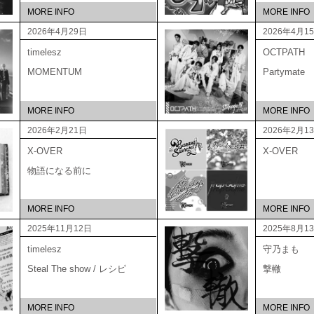
MORE INFO
MORE INFO
2026年4月29日
2026年4月1
timelesz
OCTPATH
MOMENTUM
Partymate
MORE INFO
MORE INFO
2026年2月21日
2026年2月1
X-OVER
X-OVER
物語になる前に
MORE INFO
MORE INFO
2025年11月12日
2025年8月1
timelesz
守乃まも
Steal The show / レシピ
撃轍
MORE INFO
MORE INFO