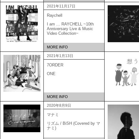
2021年11月17日
Raychell
I am … RAYCHELL ~10th
Anniversary Live & Music
Video Collection~
MORE INFO
2021年1月13日
7ORDER
ONE
MORE INFO
2020年8月9日
マナミ
リズム / BiSH (Covered by マ
ナミ)