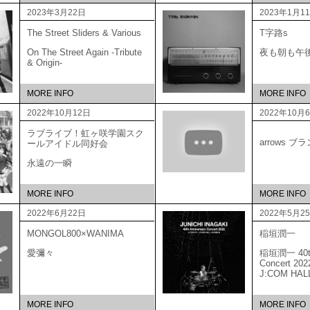
2023年3月22日
2023年1月1
The Street Sliders & Various
T字路s
On The Street Again -Tribute
夜も朝も午
& Origin-
MORE INFO
MORE INFO
2022年10月12日
2022年10月
ラブライブ！虹ヶ咲学園スク
arrows 
ールアイドル同好会
永遠の一瞬
MORE INFO
MORE INFO
2022年6月22日
2022年5月2
MONGOL800×WANIMA
稲垣潤一
愛彌々
稲垣潤一 40th 
Concert 20
J:COM HAL
MORE INFO
MORE INFO