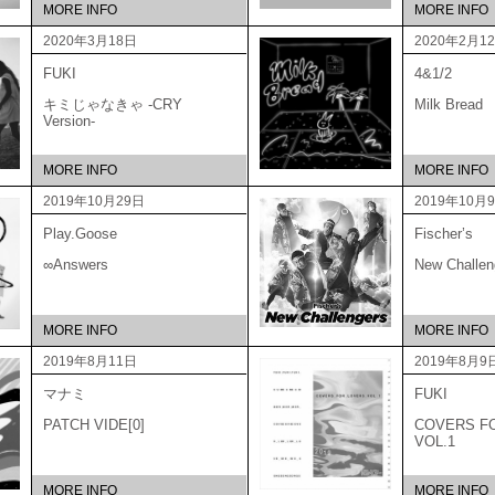
MORE INFO
MORE INFO
2020年3月18日
2020年2月1
FUKI
4&1/2
キミじゃなきゃ -CRY
Milk Bread
Version-
MORE INFO
MORE INFO
2019年10月29日
2019年10月
Play.Goose
Fischer’s
∞Answers
New Challen
MORE INFO
MORE INFO
2019年8月11日
2019年8月9
マナミ
FUKI
PATCH VIDE[0]
COVERS F
VOL.1
MORE INFO
MORE INFO