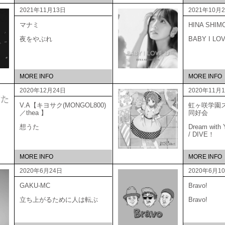
2021年11月13日
2021年10月
マナミ
HINA SHIM
夜をやぶれ
BABY I LO
MORE INFO
MORE INFO
2020年12月24日
2020年11月
V.A【キヨサク(MONGOL800)
虹ヶ咲学園
／thea 】
同好
想うた
Dream with Y
/ DIVE！
MORE INFO
MORE INFO
2020年6月24日
2020年6月1
GAKU-MC
Bravo!
立ち上がるために人は転ぶ
Bravo!