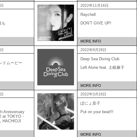
1日
2022年11月16日
Raychell
後も
DON’T GIVE UP!
MORE INFO
6日
2022年9月28日
Deep Sea Diving Club
ブランドムービー
Left Alone feat. 土岐麻子
MORE INFO
5日
2022年3月16日
ぽにょ皇子
Anniversary
Put on your beat!!!
22 at TOKYO・
L HACHIOJI
MORE INFO