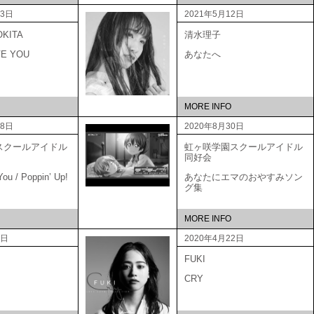
23日
2021年5月12日
OKITA
清水理子
VE YOU
あなたへ
MORE INFO
18日
2020年8月30日
スクールアイドル
虹ヶ咲学園スクールアイドル
会
同好会
ou / Poppin’ Up!
あなたにエマのおやすみソン
グ集
MORE INFO
0日
2020年4月22日
FUKI
CRY