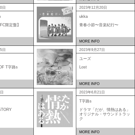
20日
2023年12月20日
n
ukka
A 【FC限定盤】
青春小節〜音楽紀行〜
MORE INFO
25日
2023年9月27日
ユーズ
 OF T字路s
Lost
MORE INFO
1日
2023年6月21日
T字路s
STORY
ドラマ「だが、情熱はある」
オリジナル・サウンドトラッ
ク
MORE INFO