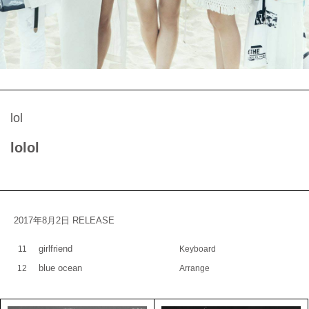
lol
lolol
2017年8月2日 RELEASE
girlfriend
11
Keyboard
blue ocean
12
Arrange