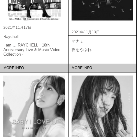
2021年11月17日
2021年11月13日
Raychell
マナミ
I am … RAYCHELL ~10th
Anniversary Live & Music Video
夜をやぶれ
Collection~
MORE INFO
MORE INFO