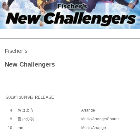
Fischer’s
New Challengers
2019年10月9日 RELEASE
おはよう
4
Arrange
誓いの唄
9
Music/Arrange/Chorus
me
10
Music/Arrange