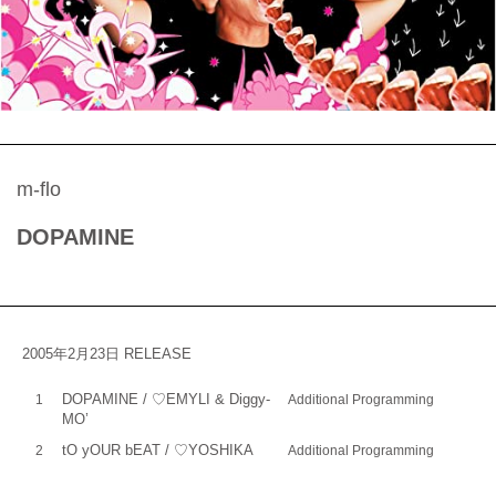
m-flo
DOPAMINE
2005年2月23日 RELEASE
DOPAMINE / ♡EMYLI & Diggy-
1
Additional Programming
MO’
tO yOUR bEAT / ♡YOSHIKA
2
Additional Programming