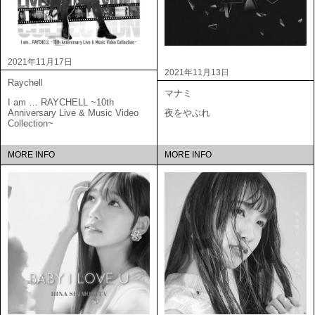
2021年11月17日
2021年11月13日
Raychell
マナミ
I am … RAYCHELL ~10th
Anniversary Live & Music Video
夜をやぶれ
Collection~
MORE INFO
MORE INFO