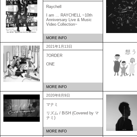
Raychell
I am … RAYCHELL ~10th
Anniversary Live & Music
Video Collection~
MORE INFO
2021年1月13日
7ORDER
ONE
MORE INFO
2020年8月9日
マナミ
リズム / BiSH (Covered by マ
ナミ)
MORE INFO