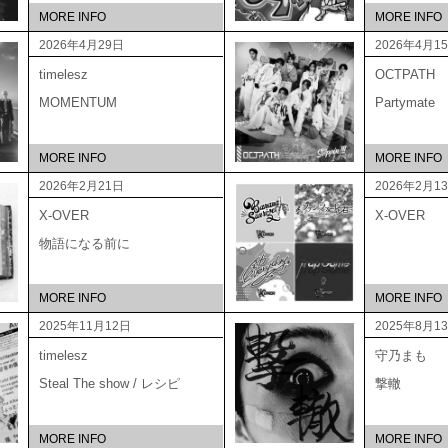
MORE INFO
MORE INFO
2026年4月29日
2026年4月1
timelesz
OCTPATH
MOMENTUM
Partymate
MORE INFO
MORE INFO
2026年2月21日
2026年2月1
X-OVER
X-OVER
物語になる前に
MORE INFO
MORE INFO
2025年11月12日
2025年8月1
timelesz
守乃まも
Steal The show / レシピ
撃轍
MORE INFO
MORE INFO