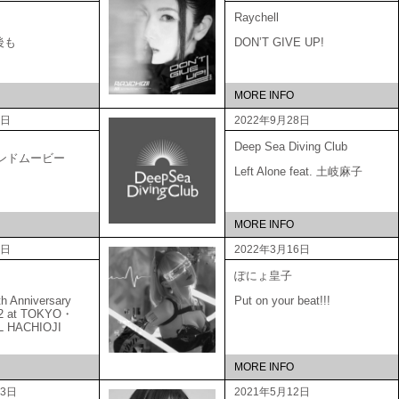
Raychell
後も
DON’T GIVE UP!
MORE INFO
6日
2022年9月28日
Deep Sea Diving Club
ブランドムービー
Left Alone feat. 土岐麻子
MORE INFO
5日
2022年3月16日
ぽにょ皇子
Anniversary
Put on your beat!!!
22 at TOKYO・
L HACHIOJI
MORE INFO
23日
2021年5月12日