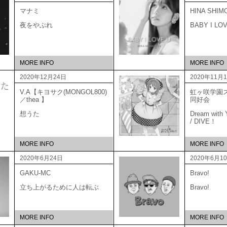
マナミ
HINA SHIM
夜をやぶれ
BABY I LO
MORE INFO
MORE INFO
2020年12月24日
2020年11月
V.A【キヨサク(MONGOL800)
虹ヶ咲学園
／thea 】
同好
想うた
Dream with Y
/ DIVE！
MORE INFO
MORE INFO
2020年6月24日
2020年6月1
GAKU-MC
Bravo!
立ち上がるために人は転ぶ
Bravo!
MORE INFO
MORE INFO