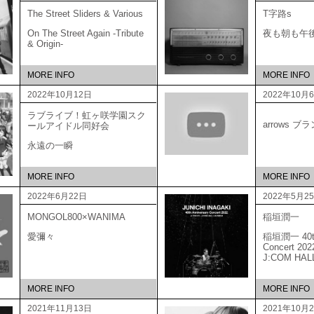
The Street Sliders & Various
T字路s
On The Street Again -Tribute
夜も朝も午
& Origin-
MORE INFO
MORE INFO
2022年10月12日
2022年10月
ラブライブ！虹ヶ咲学園スク
arrows 
ールアイドル同好会
永遠の一瞬
MORE INFO
MORE INFO
2022年6月22日
2022年5月2
MONGOL800×WANIMA
稲垣潤一
愛彌々
稲垣潤一 40th 
Concert 20
J:COM HAL
MORE INFO
MORE INFO
2021年11月13日
2021年10月