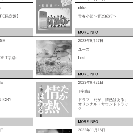
n
ukka
A 【FC限定盤】
青春小節〜音楽紀行〜
MORE INFO
25日
2023年9月27日
ユーズ
 OF T字路s
Lost
MORE INFO
1日
2023年6月21日
T字路s
STORY
ドラマ「だが、情熱はある」
オリジナル・サウンドトラッ
ク
MORE INFO
1日
2022年11月16日