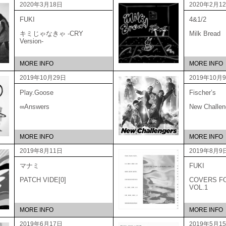
2020年3月18日
2020年2月1
FUKI
4&1/2
キミじゃなきゃ -CRY
Milk Bread
Version-
MORE INFO
MORE INFO
2019年10月29日
2019年10月
Play.Goose
Fischer’s
∞Answers
New Challen
MORE INFO
MORE INFO
2019年8月11日
2019年8月9
マナミ
FUKI
PATCH VIDE[0]
COVERS F
VOL.1
MORE INFO
MORE INFO
2019年6月17日
2019年5月1