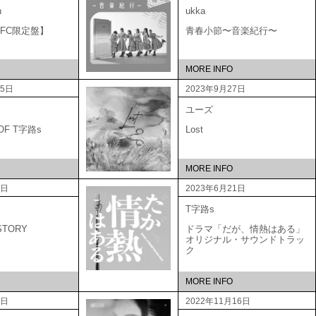
n
ukka
A 【FC限定盤】
青春小節〜音楽紀行〜
MORE INFO
25日
2023年9月27日
ユーズ
 OF T字路s
Lost
MORE INFO
1日
2023年6月21日
T字路s
STORY
ドラマ「だが、情熱はある」
オリジナル・サウンドトラッ
ク
MORE INFO
1日
2022年11月16日