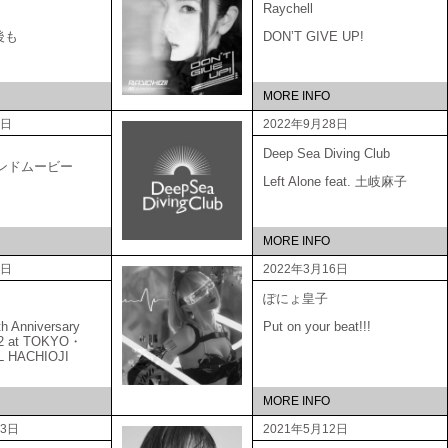
Raychell
後も
DON’T GIVE UP!
MORE INFO
6日
2022年9月28日
Deep Sea Diving Club
ブランドムービー
Left Alone feat. 土岐麻子
MORE INFO
5日
2022年3月16日
ぽにょ皇子
Anniversary
Put on your beat!!!
22 at TOKYO・
L HACHIOJI
MORE INFO
23日
2021年5月12日