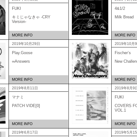
FUKI
4&1/2
キミじゃなきゃ -CRY
Milk Bread
Version-
MORE INFO
MORE INFO
2019年10月29日
2019年10月
Play.Goose
Fischer’s
∞Answers
New Challen
MORE INFO
MORE INFO
2019年8月11日
2019年8月9
マナミ
FUKI
PATCH VIDE[0]
COVERS F
VOL.1
MORE INFO
MORE INFO
2019年6月17日
2019年5月1