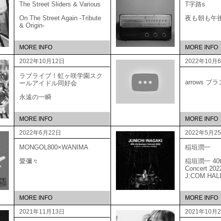
The Street Sliders & Various
T字路s
On The Street Again -Tribute
夜も朝も午
& Origin-
MORE INFO
MORE INFO
2022年10月12日
2022年10月
ラブライブ！虹ヶ咲学園スク
arrows 
ールアイドル同好会
永遠の一瞬
MORE INFO
MORE INFO
2022年6月22日
2022年5月2
MONGOL800×WANIMA
稲垣潤一
愛彌々
稲垣潤一 40th 
Concert 20
J:COM HAL
MORE INFO
MORE INFO
2021年11月13日
2021年10月