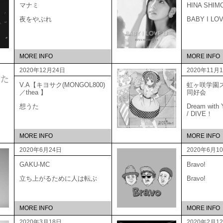
マナミ
HINA SHIM
夜をやぶれ
BABY I LO
MORE INFO
MORE INFO
2020年12月24日
2020年11月
V.A【キヨサク(MONGOL800)
虹ヶ咲学園
／thea 】
同好
想うた
Dream with Y
/ DIVE！
MORE INFO
MORE INFO
2020年6月24日
2020年6月1
GAKU-MC
Bravo!
立ち上がるために人は転ぶ
Bravo!
MORE INFO
MORE INFO
2020年3月18日
2020年2月1