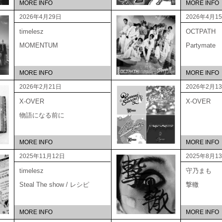
MORE INFO
MORE INFO
2026年4月29日
2026年4月1
timelesz
OCTPATH
MOMENTUM
Partymate
MORE INFO
MORE INFO
2026年2月21日
2026年2月1
X-OVER
X-OVER
物語になる前に
MORE INFO
MORE INFO
2025年11月12日
2025年8月1
timelesz
守乃まも
Steal The show / レシピ
撃轍
MORE INFO
MORE INFO