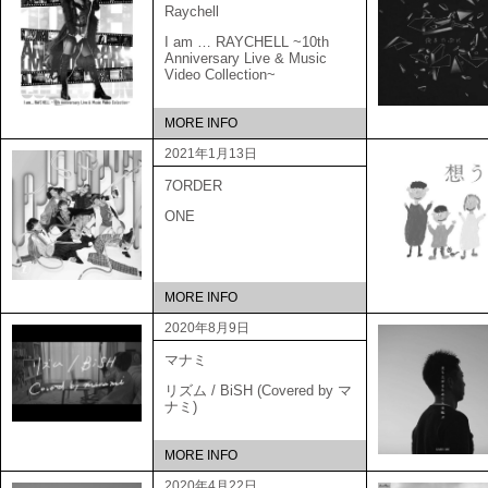
Raychell
I am … RAYCHELL ~10th
Anniversary Live & Music
Video Collection~
MORE INFO
2021年1月13日
7ORDER
ONE
MORE INFO
2020年8月9日
マナミ
リズム / BiSH (Covered by マ
ナミ)
MORE INFO
2020年4月22日