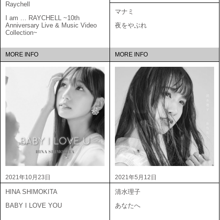
Raychell
マナミ
I am … RAYCHELL ~10th
Anniversary Live & Music Video
夜をやぶれ
Collection~
MORE INFO
MORE INFO
2021年10月23日
2021年5月12日
HINA SHIMOKITA
清水理子
BABY I LOVE YOU
あなたへ