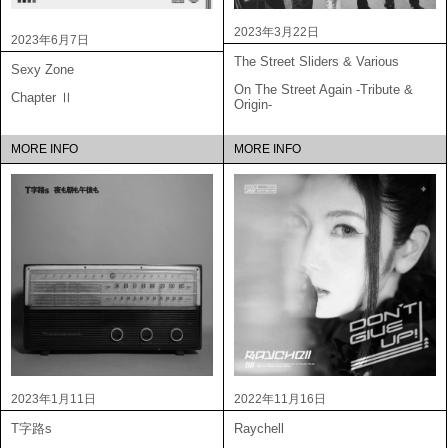
2023年3月22日
2023年6月7日
The Street Sliders & Various
Sexy Zone
On The Street Again -Tribute &
Chapter Ⅱ
Origin-
MORE INFO
MORE INFO
2023年1月11日
2022年11月16日
T字路s
Raychell