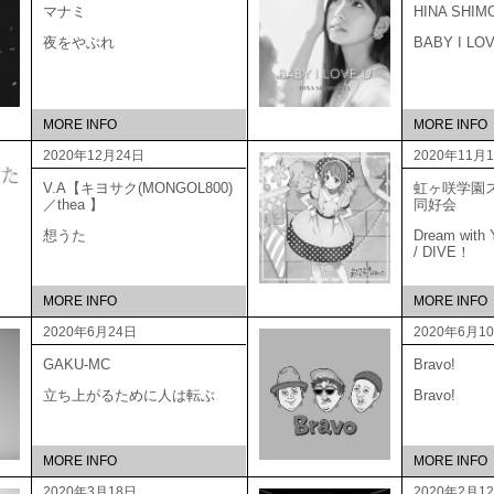
マナミ
HINA SHIM
夜をやぶれ
BABY I LO
MORE INFO
MORE INFO
2020年12月24日
2020年11月
V.A【キヨサク(MONGOL800)
虹ヶ咲学園
／thea 】
同好
想うた
Dream with Y
/ DIVE！
MORE INFO
MORE INFO
2020年6月24日
2020年6月1
GAKU-MC
Bravo!
立ち上がるために人は転ぶ
Bravo!
MORE INFO
MORE INFO
2020年3月18日
2020年2月1