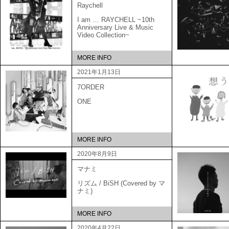
Raychell
I am … RAYCHELL ~10th
Anniversary Live & Music
Video Collection~
MORE INFO
2021年1月13日
7ORDER
ONE
MORE INFO
2020年8月9日
マナミ
リズム / BiSH (Covered by マ
ナミ)
MORE INFO
2020年4月22日