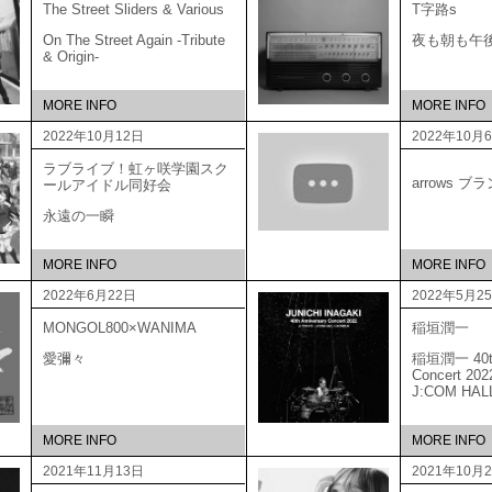
The Street Sliders & Various
T字路s
On The Street Again -Tribute
夜も朝も午
& Origin-
MORE INFO
MORE INFO
2022年10月12日
2022年10月
ラブライブ！虹ヶ咲学園スク
arrows 
ールアイドル同好会
永遠の一瞬
MORE INFO
MORE INFO
2022年6月22日
2022年5月2
MONGOL800×WANIMA
稲垣潤一
愛彌々
稲垣潤一 40th 
Concert 20
J:COM HAL
MORE INFO
MORE INFO
2021年11月13日
2021年10月