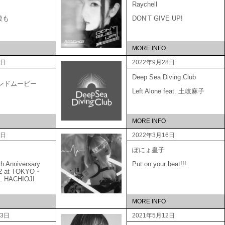
Raychell
後も
DON’T GIVE UP!
MORE INFO
6日
2022年9月28日
Deep Sea Diving Club
ブランドムービー
Left Alone feat. 土岐麻子
MORE INFO
5日
2022年3月16日
ぽにょ皇子
Anniversary
Put on your beat!!!
22 at TOKYO・
L HACHIOJI
MORE INFO
23日
2021年5月12日