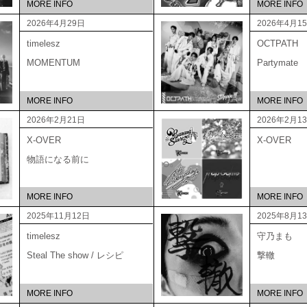
MORE INFO
MORE INFO
2026年4月29日
2026年4月1
timelesz
OCTPATH
MOMENTUM
Partymate
MORE INFO
MORE INFO
2026年2月21日
2026年2月1
X-OVER
X-OVER
物語になる前に
MORE INFO
MORE INFO
2025年11月12日
2025年8月1
timelesz
守乃まも
Steal The show / レシピ
撃轍
MORE INFO
MORE INFO