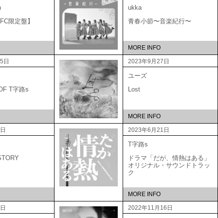
n
ukka
A 【FC限定盤】
青春小節〜音楽紀行〜
MORE INFO
25日
2023年9月27日
ユーズ
 OF T字路s
Lost
MORE INFO
1日
2023年6月21日
T字路s
STORY
ドラマ「だが、情熱はある」
オリジナル・サウンドトラッ
ク
MORE INFO
1日
2022年11月16日