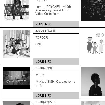
Raychell
I am … RAYCHELL ~10th
Anniversary Live & Music
Video Collection~
MORE INFO
2021年1月13日
7ORDER
ONE
MORE INFO
2020年8月9日
マナミ
リズム / BiSH (Covered by マ
ナミ)
MORE INFO
2020年4月22日