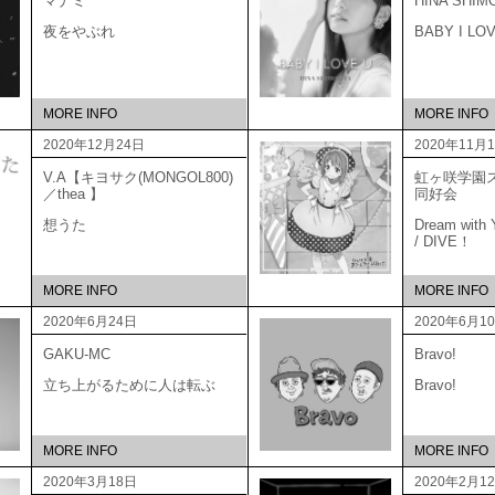
マナミ
HINA SHIM
夜をやぶれ
BABY I LO
MORE INFO
MORE INFO
2020年12月24日
2020年11月
V.A【キヨサク(MONGOL800)
虹ヶ咲学園
／thea 】
同好
想うた
Dream with Y
/ DIVE！
MORE INFO
MORE INFO
2020年6月24日
2020年6月1
GAKU-MC
Bravo!
立ち上がるために人は転ぶ
Bravo!
MORE INFO
MORE INFO
2020年3月18日
2020年2月1