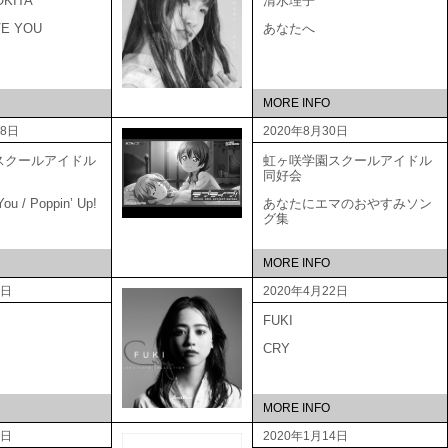
OKITA
清水理子
VE YOU
あなたへ
MORE INFO
18日
2020年8月30日
スクールアイドル
虹ヶ咲学園スクールアイドル
会
同好会
ou / Poppin’ Up!
あなたにエマのおやすみソン
グ集
MORE INFO
0日
2020年4月22日
FUKI
CRY
MORE INFO
2日
2020年1月14日