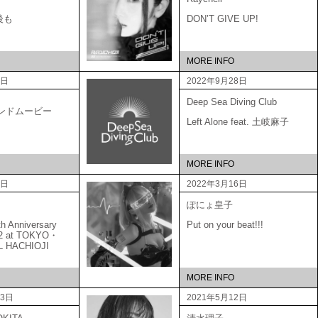
後も
DON’T GIVE UP!
MORE INFO
6日
2022年9月28日
Deep Sea Diving Club
ブランドムービー
Left Alone feat. 土岐麻子
MORE INFO
5日
2022年3月16日
ぽにょ皇子
Anniversary
Put on your beat!!!
22 at TOKYO・
L HACHIOJI
MORE INFO
23日
2021年5月12日