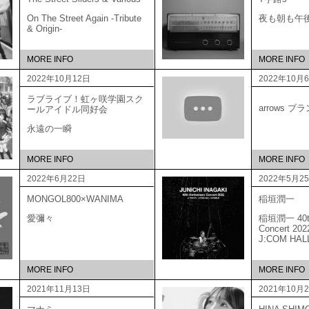
On The Street Again -Tribute
夜も朝も午
& Origin-
MORE INFO
MORE INFO
2022年10月12日
2022年10月
ラブライブ！虹ヶ咲学園スク
arrows 
ールアイドル同好会
永遠の一瞬
MORE INFO
MORE INFO
2022年6月22日
2022年5月2
MONGOL800×WANIMA
稲垣潤一
愛彌々
稲垣潤一 40th 
Concert 20
J:COM HAL
MORE INFO
MORE INFO
2021年11月13日
2021年10月