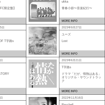
n
ukka
A 【FC限定盤】
青春小節〜音楽紀行〜
MORE INFO
25日
2023年9月27日
ユーズ
 OF T字路s
Lost
MORE INFO
1日
2023年6月21日
T字路s
STORY
ドラマ「だが、情熱はある」
オリジナル・サウンドトラッ
ク
MORE INFO
1日
2022年11月16日
Raychell