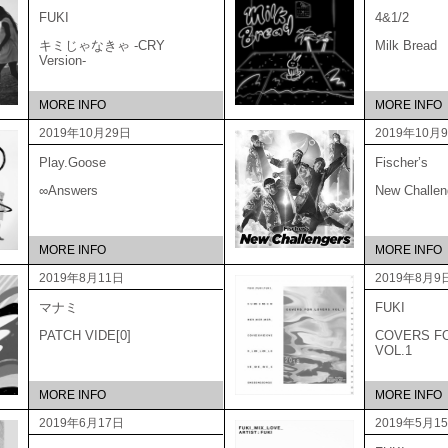
FUKI
4&1/2
キミじゃなきゃ -CRY
Milk Bread
Version-
MORE INFO
MORE INFO
2019年10月29日
2019年10月
Play.Goose
Fischer’s
∞Answers
New Challen
MORE INFO
MORE INFO
2019年8月11日
2019年8月9
マナミ
FUKI
PATCH VIDE[0]
COVERS F
VOL.1
MORE INFO
MORE INFO
2019年6月17日
2019年5月1